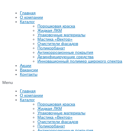
Перейти
к
Главная
содержимому
О компании
Каталог
Порошковая краска
Жидкая ЛКМ
Упаковочные материалы
Мастика «Вектор»
Очистители фасадов
Поликорбанат
Антикоррозионные покрытия
Дезинфицирующие средства
Инновационный полимер широкого спектра
Акции
Вакансии
Контакты
Menu
Главная
О компании
Каталог
Порошковая краска
Жидкая ЛКМ
Упаковочные материалы
Мастика «Вектор»
Очистители фасадов
Поликорбанат
Антикоррозионные покрытия