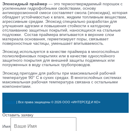
Эпоксидный праймер
— это термоотверждаемый порошок с
усиленными гидрофобными свойствами, основу
антикоррозионной смеси составляет смола (эпоксидка), которая
обладает устойчивостью к влаге, жидким топливным веществам,
агрессивным средам. Эпоксид специально разработан для
улучшения адгезии и повышения стойкости к катодному
отслаиванию защитных покрытий, наносящихся на стальные
подложки. Состав праймера впитывается в верхние слои
материала основания, герметизирует поры, связывает
поверхностные частицы, уменьшает впитываемость.
Эпоксид используется в качестве праймера в многослойных
полиолефиновых покрытиях или в качестве однослойного
защитного покрытия для внешней защиты подземных или
погруженных в воду стальных трубопроводов.
Эпоксид пригоден для работы при максимальной рабочей
температуре 90° C в сухих средах. В многослойных системах
максимальная рабочая температура связана с остальными
компонентами.
Hostvp
| Все права защищены © 2026 ООО «ИНТЕРСЕД И КО»
Оставить заявку
Имя